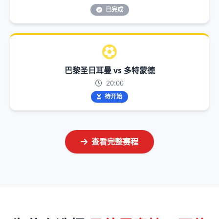
已完成
巴黎圣日耳曼 vs 多特蒙德
20:00
待开始
查看完整赛程